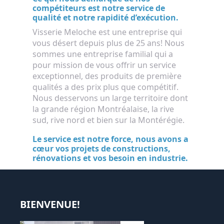
compétiteurs est notre service de
qualité et notre rapidité d’exécution.
Visserie Meloche est une entreprise qui
vous désert depuis plus de 25 ans! Nous
sommes une entreprise familial qui a
pour mission de vous offrir un service
exceptionnel, des produits de première
qualités a des prix plus que compétitif.
Nous desservons un large territoire dont
la grande région Montréalaise, la rive
sud, rive nord et bien sur la Montérégie.
Le service est notre force, nous avons a
cœur vos projets de constructions,
rénovations et vos besoin en industrie.
BIENVENUE!