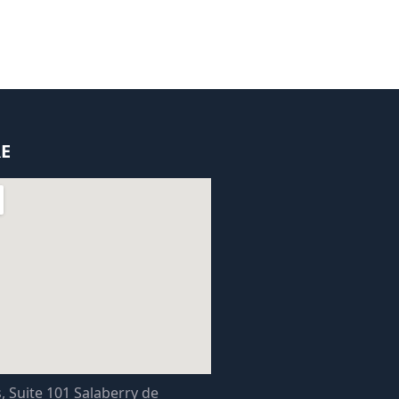
E
s, Suite 101 Salaberry de