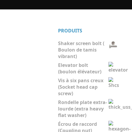
PRODUITS
Shaker screen bolt (
Boulon de tamis
vibrant)
Elevator bolt
(boulon élévateur)
Vis à six pans creux
(Socket head cap
screw)
Rondelle plate extra-
lourde (extra heavy
flat washer)
Écrou de raccord
(Coupling nut)