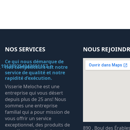
NOS SERVICES
NOUS REJOINDR
Ce qui nous démarque de
nos compétiteurs est notre
service de qualité et notre
rapidité d’exécution.
Visserie Meloche est une
entreprise qui vous désert
depuis plus de 25 ans! Nous
sommes une entreprise
familial qui a pour mission de
vous offrir un service
exceptionnel, des produits de
890 , Boul des Érable