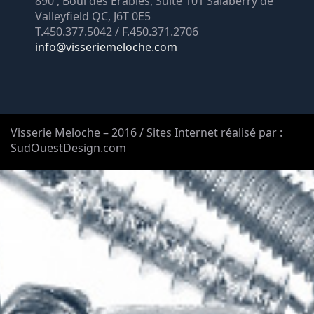
890 , Boul des Érables, Suite 101 Salaberry de
Valleyfield QC, J6T 0E5
T.450.377.5042 / F.450.371.2706
info@visseriemeloche.com
Visserie Meloche – 2016 / Sites Internet réalisé par :
SudOuestDesign.com