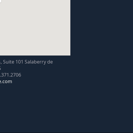
s, Suite 101 Salaberry de
5
0.371.2706
e.com