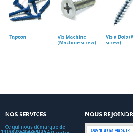
Tapcon
Vis Machine
Vis à Bois 
(Machine screw)
screw)
NOS SERVICES
NOUS REJOINDR
Ce qui nous démarque de
nos compétiteurs est notre