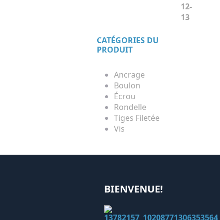
CATÉGORIES DU
PRODUIT
Ancrage
Boulon
Écrou
Rondelle
Tiges Filetée
Vis
BIENVENUE!