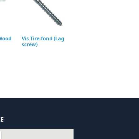
(Wood
Vis Tire-fond (Lag
screw)
E