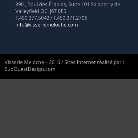
890 , Boul des Érables, Suite 101 Salaberry de
Valleyfield QC, J6T 0E5
T.450.377.5042 / F.450.371.2706
info@visseriemeloche.com
Visserie Meloche – 2016 / Sites Internet réalisé par :
SudOuestDesign.com